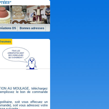
PTÉES"
réations D5
Bonnes adresses
-Tresmes
TION AU MOULAGE, téléchargez
 remplissez le bon de commande
.
litaine, soit vous effecuez un
mande), soit vous adressez votre
esse suivante :