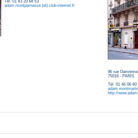
Tél. 01 43 20 68 53
adam.montparnasse (at) club-internet.fr
96 rue Damremo
75018 - PARIS
Tél. 01 46 06 60
adam.montmartre
http://www.ada