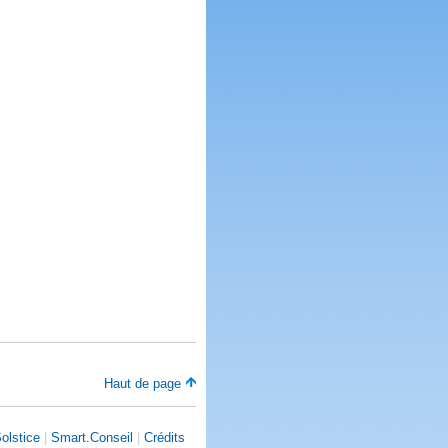
Haut de page
olstice
|
Smart.Conseil
|
Crédits