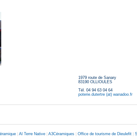
1979 route de Sanary
83190 OLLIOULES
Tél. 04 94 63 04 64
poterie.dutertre (at) wanadoo.fr
Céramique
|
Al Terre Native
|
A3Céramiques
|
Office de tourisme de Dieulefit
|
S