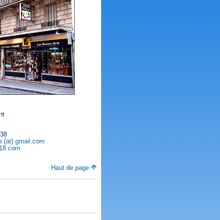
nt
 38
 (at) gmail.com
m18.com
Haut de page