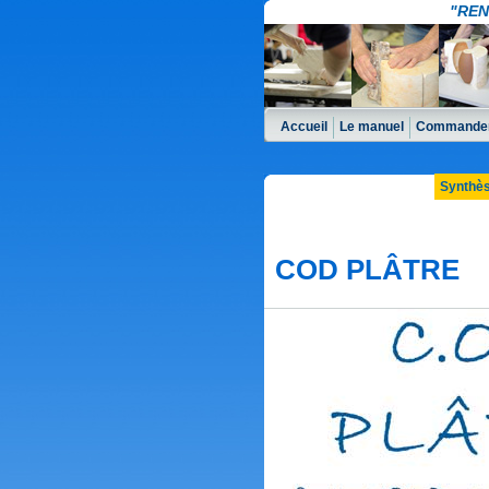
"REN
Accueil
Le manuel
Commander
Synthè
COD PLÂTRE