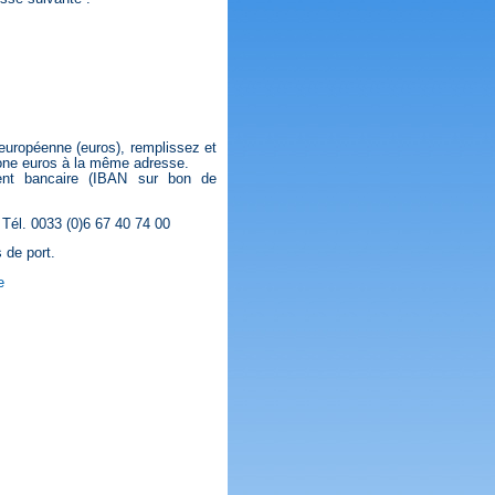
européenne (euros), remplissez et
one euros à la même adresse.
ment bancaire (IBAN sur bon de
 Tél. 0033 (0)6 67 40 74 00
 de port.
e