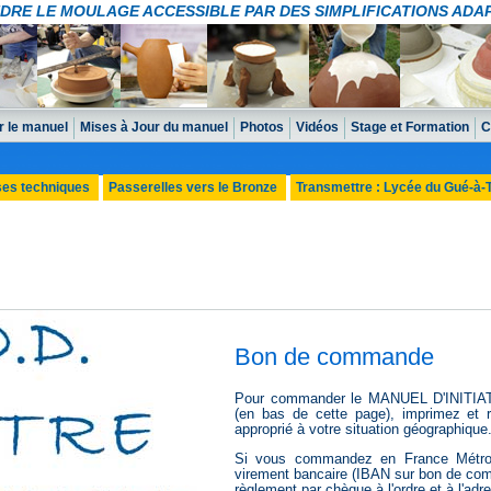
DRE LE MOULAGE ACCESSIBLE PAR DES SIMPLIFICATIONS ADA
 le manuel
Mises à Jour du manuel
Photos
Vidéos
Stage et Formation
C
ses techniques
Passerelles vers le Bronze
Transmettre : Lycée du Gué-à
Bon de commande
Pour commander le MANUEL D'INITIA
(en bas de cette page), imprimez et
approprié à votre situation géographique
Si vous commandez en France Métropo
virement bancaire (IBAN sur bon de com
règlement par chèque à l'ordre et à l'adr